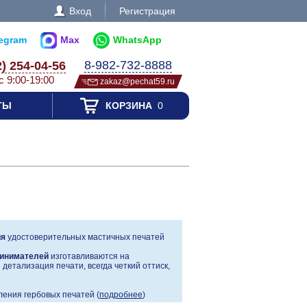
Вход
Регистрация
legram
Max
WhatsApp
8-982-732-8888
2) 254-04-56
с 9:00-19:00
zakaz@pechat59.ru
ТЫ
КОРЗИНА
0
ия
удостоверительных мастичных печатей
инимателей
изготавливаются на
детализация печати, всегда четкий оттиск,
ения гербовых печатей (
подробнее
)