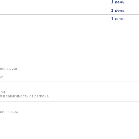
1 день
1 день
1 день
мо в руки
ей
зон
я в зависимости от региона
его списка