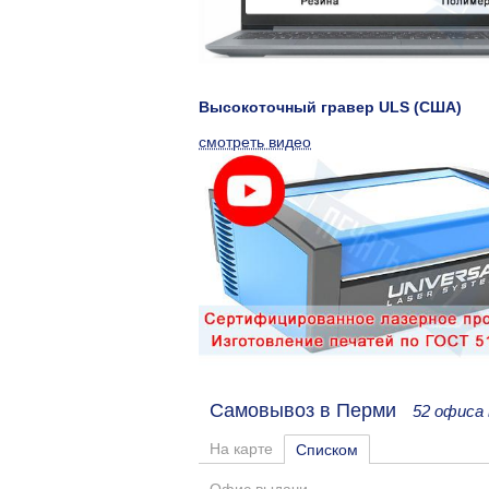
Высокоточный гравер ULS (США)
смотреть видео
Самовывоз в Перми
52 офиса
На карте
Списком