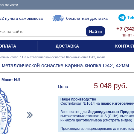
аз печати
Te
52 пункта самовывоза
бесплатная доставка
+7 (34
пн-пт 
ОПЛАТА
ДОСТАВКА
КОНТАК
итным фото
/
На металлической оснастке Карина-кнопка D42, 42мм
 металлической оснастке Карина-кнопка D42, 42мм
Макет №9
5 048 руб.
Цена:
Наше производство
Сертификат №1014 на
право изготовлен
Все печати для
Индивидуальных Предпр
высокоточных станках ULS (США), высокая 
никакого фотополимера (
смотреть видео
)
Производство лицензировано для изготовл