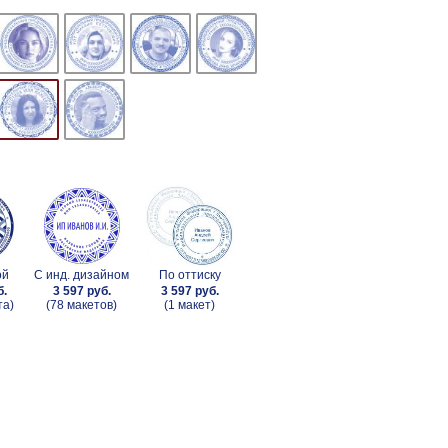
ой
С инд. дизайном
По оттиску
б.
3 597 руб.
3 597 руб.
та)
(78 макетов)
(1 макет)