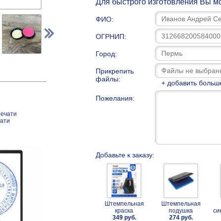
Для быстрого изготовления Вы мо
ФИО:
ОГРНИП:
Город:
Прикрепить
файлы:
+ добавить больш
Пожелания:
печати
чати
Добавьте к заказу:
Штемпельная
Штемпельная
краска
подушка
си
349 руб.
274 руб.