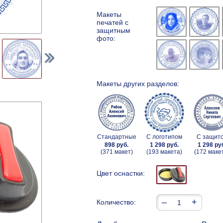
Макеты
печатей с
защитным
фото:
Макеты других разделов:
Стандартные
С логотипом
С защит
898 руб.
1 298 руб.
1 298 ру
(371 макет)
(193 макета)
(172 маке
Цвет оснастки:
–
+
Количество: