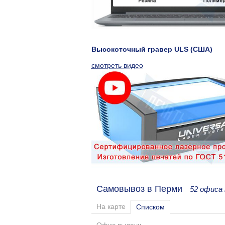
Высокоточный гравер ULS (США)
смотреть видео
Самовывоз в Перми
52 офиса
На карте
Списком