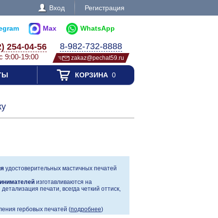
Вход
Регистрация
legram
Max
WhatsApp
8-982-732-8888
2) 254-04-56
с 9:00-19:00
zakaz@pechat59.ru
ТЫ
КОРЗИНА
0
ку
ия
удостоверительных мастичных печатей
инимателей
изготавливаются на
детализация печати, всегда четкий оттиск,
ения гербовых печатей (
подробнее
)