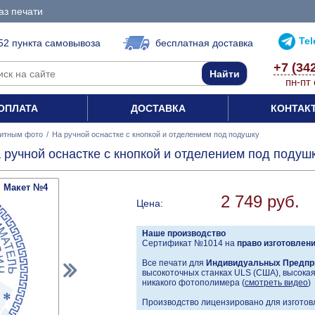
аз печати
Te
52 пункта самовывоза
бесплатная доставка
+7 (34
пн-пт 
ОПЛАТА
ДОСТАВКА
КОНТАК
итным фото
/
На ручной оснастке с кнопкой и отделением под подушку
 ручной оснастке с кнопкой и отделением под подуш
Макет №4
2 749 руб.
Цена:
Наше производство
Сертификат №1014 на
право изготовлен
Все печати для
Индивидуальных Предпр
высокоточных станках ULS (США), высокая 
никакого фотополимера (
смотреть видео
)
Производство лицензировано для изготовл