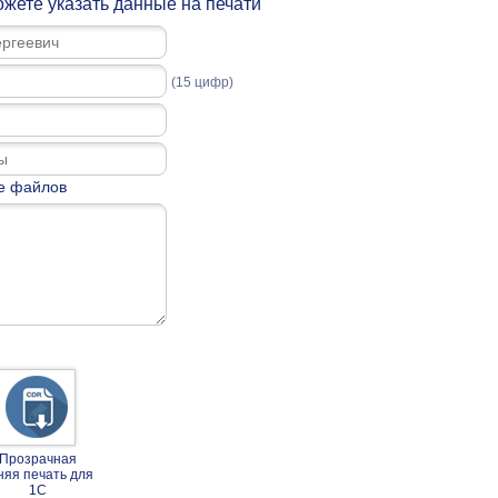
жете указать данные на печати
(15 цифр)
е файлов
Прозрачная
няя печать для
1С