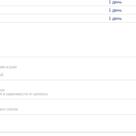
1 день
1 день
1 день
мо в руки
ей
зон
я в зависимости от региона
его списка