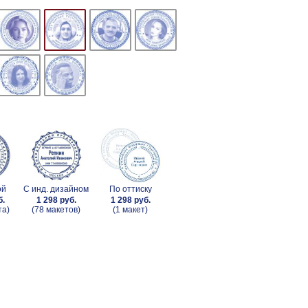
ой
С инд. дизайном
По оттиску
б.
1 298 руб.
1 298 руб.
та)
(78 макетов)
(1 макет)