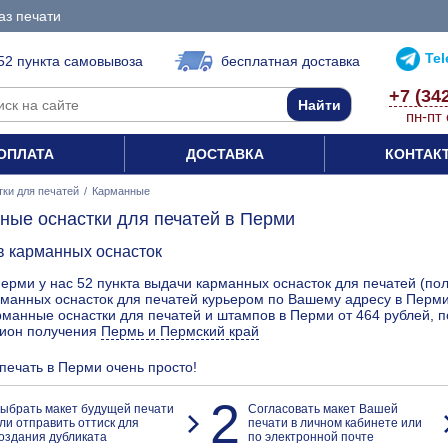
аз печати
Te
52 пункта самовывоза
бесплатная доставка
+7 (34
пн-пт 
ОПЛАТА
ДОСТАВКА
КОНТАК
ки для печатей
/
Карманные
ные оснастки для печатей в Перми
в карманных оснасток
ерми у нас 52 пункта выдачи карманных оснасток для печатей (пол
манных оснасток для печатей курьером по Вашему адресу в Перми
манные оснастки для печатей и штампов в Перми от 464 рублей, п
гион получения
Пермь и Пермский край
 печать в Перми очень просто!
2
ыбрать макет будущей печати
Согласовать макет Вашей
ли отправить оттиск для
печати в личном кабинете или
оздания дубликата
по электронной почте