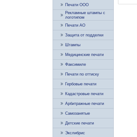
Печати ООО
Рекламные штампы с
логотипом
Печати АО
Защита от подделки
Штампы
Медицинские печати
Факсимиле
Печати по оттиску
Гербовые печати
Кадастровые печати
Арбитражные печати
Самозанятые
Детские печати
Экслибрис