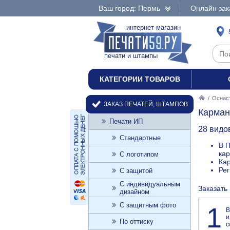
Ваш город: Пермь
Онлайн зак
интернет-магазин
печати и штампы
КАТЕГОРИИ ТОВАРОВ
/
Оснаст
ЗАКАЗ ПЕЧАТЕЙ, ШТАМПОВ
Карман
Печати ИП
28 видо
Стандартные
В П
кар
С логотипом
Кар
Ре
С защитой
С индивидуальным
Заказать
дизайном
С защитным фото
1
В
и
По оттиску
с