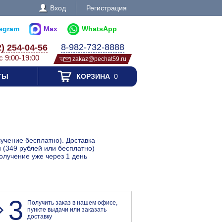
Вход
Регистрация
legram
Max
WhatsApp
8-982-732-8888
2) 254-04-56
с 9:00-19:00
zakaz@pechat59.ru
ТЫ
КОРЗИНА
0
учение бесплатно). Доставка
 (349 рублей или бесплатно)
олучение уже через 1 день
3
Получить заказ в нашем офисе,
пункте выдачи или заказать
доставку