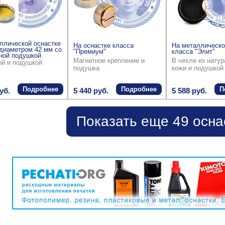
ллической оснастке
На оснастке класса
На металлическо
диаметром 42 мм со
"Премиум"
класса "Элит"
ной подушкой
Магнитное крепление и
В чехле из нату
ой и подушкой
подушка
кожи и подушкой
Подробнее
Подробнее
П
уб.
5 440 руб.
5 588 руб.
Показать еще 49 осна