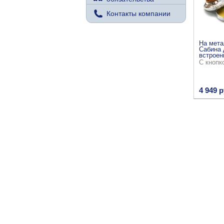
Контакты компании
На мета
Сабина 
встроен
С кнопк
4 949 р