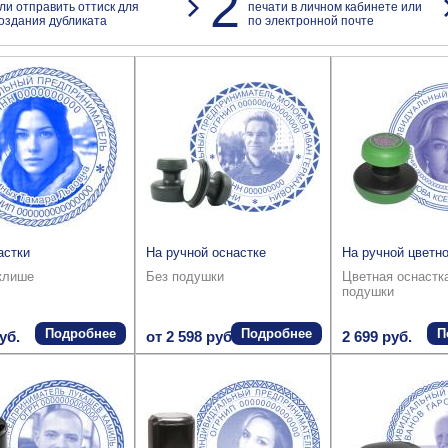
2
ли отправить оттиск для
печати в личном кабинете или
оздания дубликата
по электронной почте
астки
На ручной оснастке
На ручной цветно
клише
Без подушки
Цветная оснастк
подушки
Подробнее
Подробнее
П
уб.
от 2 598 руб.
2 699 руб.