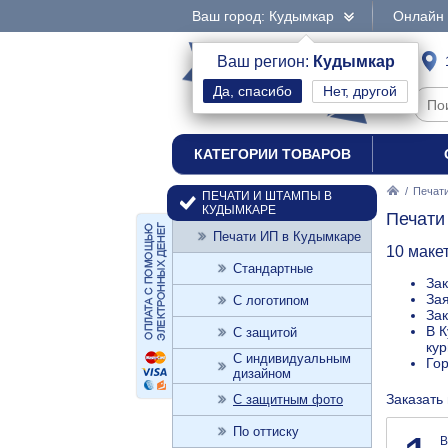
Ваш город: Кудымкар
Онлайн 
интернет-магазин
Ваш регион:
Кудымкар
Нет, другой
печати и штампы
КАТЕГОРИИ ТОВАРОВ
/
Печат
ПЕЧАТИ И ШТАМПЫ В
КУДЫМКАРЕ
Печати
Печати ИП в Кудымкаре
10 маке
Стандартные
Зак
Зая
С логотипом
Зак
В К
С защитой
кур
С индивидуальным
Го
дизайном
Заказать
С защитным фото
По оттиску
В