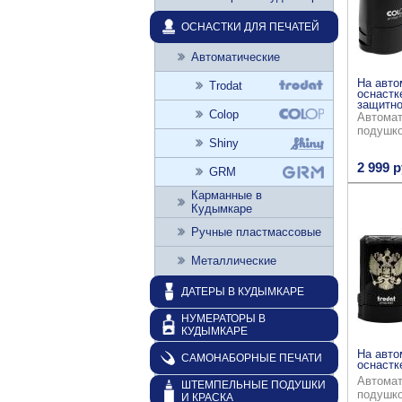
ОСНАСТКИ ДЛЯ ПЕЧАТЕЙ
Автоматические
На авто
Trodat
оснастк
защитно
Colop
Автомат
подушк
Shiny
2 999 р
GRM
Карманные в
Кудымкаре
Ручные пластмассовые
Металлические
ДАТЕРЫ В КУДЫМКАРЕ
НУМЕРАТОРЫ В
КУДЫМКАРЕ
На авто
САМОНАБОРНЫЕ ПЕЧАТИ
оснастке
Автомат
ШТЕМПЕЛЬНЫЕ ПОДУШКИ
подушк
И КРАСКА