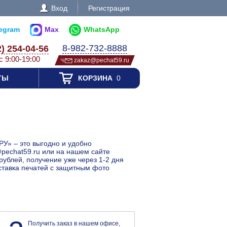
Вход
Регистрация
legram
Max
WhatsApp
8-982-732-8888
2) 254-04-56
с 9:00-19:00
zakaz@pechat59.ru
ТЫ
КОРЗИНА
0
РУ» – это выгодно и удобно
@pechat59.ru или на нашем сайте
рублей, получение уже через 1-2 дня
оставка печатей с защитным фото
Получить заказ в нашем офисе,