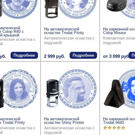
матической
На автоматической
На карманной ос
е Colop R40 с
оснастке Trodat Printy
Colop Mouse
й крышкой
Автоматическая оснастка с
Компактная осна
ическая оснастка с
подушкой
подушкой
ой
Подробнее
Подробнее
П
уб.
2 999 руб.
от 3 099 руб.
матической
На автоматической
На карманной ос
 Trodat Printy
оснастке Shiny Printer
Trodat 9440
ическая оснастка с
Автоматическая оснастка с
ой
подушкой