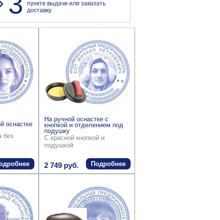
3
пункте выдачи или заказать
доставку
На ручной оснастке с
й оснастке
кнопкой и отделением под
подушку
а без
С красной кнопкой и
подушкой
одробнее
Подробнее
2 749 руб.