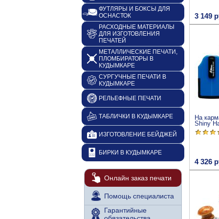
ФУТЛЯРЫ И БОКСЫ ДЛЯ
3 149 р
ОСНАСТОК
РАСХОДНЫЕ МАТЕРИАЛЫ
ДЛЯ ИЗГОТОВЛЕНИЯ
ПЕЧАТЕЙ
МЕТАЛЛИЧЕСКИЕ ПЕЧАТИ,
ПЛОМБИРАТОРЫ В
КУДЫМКАРЕ
СУРГУЧНЫЕ ПЕЧАТИ В
КУДЫМКАРЕ
РЕЛЬЕФНЫЕ ПЕЧАТИ
ТАБЛИЧКИ В КУДЫМКАРЕ
На карм
Shiny H
ИЗГОТОВЛЕНИЕ БЕЙДЖЕЙ
БИРКИ В КУДЫМКАРЕ
4 326 р
Онлайн заказ печати
Помощь специалиста
Гарантийные
обязательства