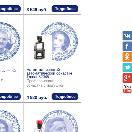
одробнее
Подробнее
3 549 руб.
На металлической
лической
автоматической оснастке
Trodat 52045
 и
Профессиональная
оснастка с подушкой
одробнее
Подробнее
4 920 руб.