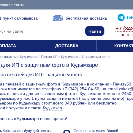
заказ печати
Te
1 пункт самовывоза
бесплатная доставка
+7 (34
пн-пт 
ОПЛАТА
ДОСТАВКА
КОНТАК
и и штампы в Кудымкаре
/
Печати ИП в Кудымкаре
/
С защитным фото
 для ИП с защитным фото в Кудымкаре
тов печатей для ИП с защитным фото
аз печатей с защитным фото в Кудымкаре - в компании «Печать59.
вки принимаются по телефону +7 (342) 254-04-56, на email zakaz
азать печати для ип с защитным фото в Кудымкаре можно от 2450 
удымкаре у нас 1 пункт выдачи печатей (получение бесплатно). Д
ьером по Кудымкару стоит всего 349 рублей или бесплатно
род получения печати
Кудымкар
 печать в Кудымкаре очень просто!
ыбрать макет будущей печати
Согласовать макет Вашей