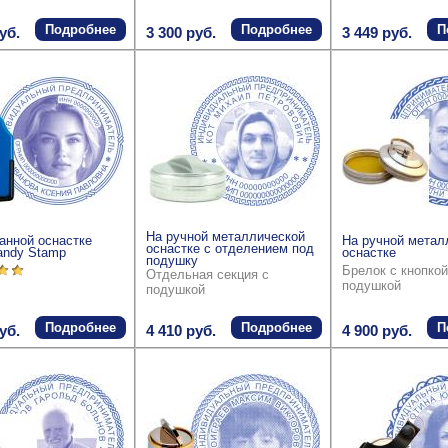
Подробнее
Подробнее
П
уб.
3 300 руб.
3 449 руб.
На ручной металлической
анной оснастке
На ручной метал
оснастке с отделением под
andy Stamp
оснастке
подушку
Брелок с кнопкой
Отдельная секция с
подушкой
подушкой
Подробнее
Подробнее
П
уб.
4 410 руб.
4 900 руб.