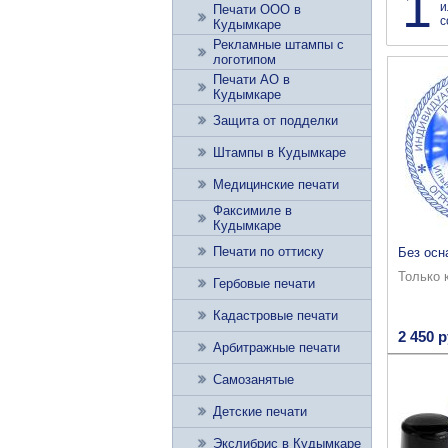
1
и
Печати ООО в
с
Кудымкаре
Рекламные штампы с
логотипом
Печати АО в
Кудымкаре
Защита от подделки
Штампы в Кудымкаре
Медицинские печати
Факсимиле в
Кудымкаре
Печати по оттиску
Без осн
Только 
Гербовые печати
Кадастровые печати
2 450 р
Арбитражные печати
Самозанятые
Детские печати
Экслибрис в Кудымкаре