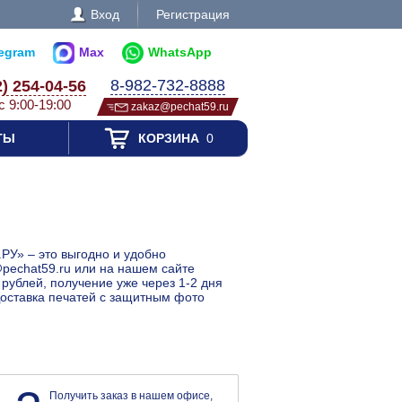
Вход
Регистрация
legram
Max
WhatsApp
8-982-732-8888
2) 254-04-56
с 9:00-19:00
zakaz@pechat59.ru
ТЫ
КОРЗИНА
0
РУ» – это выгодно и удобно
@pechat59.ru или на нашем сайте
рублей, получение уже через 1-2 дня
 Доставка печатей с защитным фото
Получить заказ в нашем офисе,