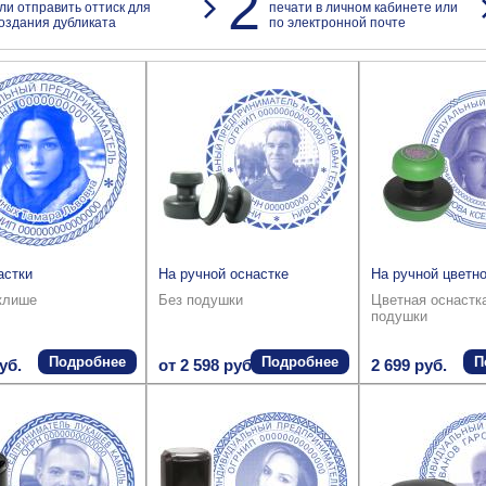
2
ли отправить оттиск для
печати в личном кабинете или
оздания дубликата
по электронной почте
астки
На ручной оснастке
На ручной цветно
клише
Без подушки
Цветная оснастк
подушки
Подробнее
Подробнее
П
уб.
от 2 598 руб.
2 699 руб.