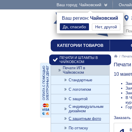
Ваш город: Чайковский
Онлайн
интернет-магазин
Ваш регион:
Чайковский
Нет, другой
печати и штампы
КАТЕГОРИИ ТОВАРОВ
/
Печат
ПЕЧАТИ И ШТАМПЫ В
ЧАЙКОВСКОМ
Печати
Печати ИП в
Чайковском
10 маке
Стандартные
Зак
Зая
С логотипом
Зак
В Ч
С защитой
кур
С индивидуальным
Го
дизайном
Заказать
С защитным фото
По оттиску
В