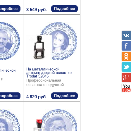
одробнее
Подробнее
3 549 руб.
На металлической
лической
автоматической оснастке
Trodat 52045
 и
Профессиональная
оснастка с подушкой
одробнее
Подробнее
4 920 руб.