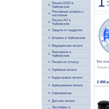
1
и
Печати ООО в
с
Чайковском
Рекламные штампы с
логотипом
Печати АО в
Чайковском
Защита от подделки
Штампы в Чайковском
Медицинские печати
Факсимиле в
Чайковском
Без осн
Печати по оттиску
Только 
Гербовые печати
Кадастровые печати
2 450 р
Арбитражные печати
Самозанятые
Детские печати
Экслибрис в