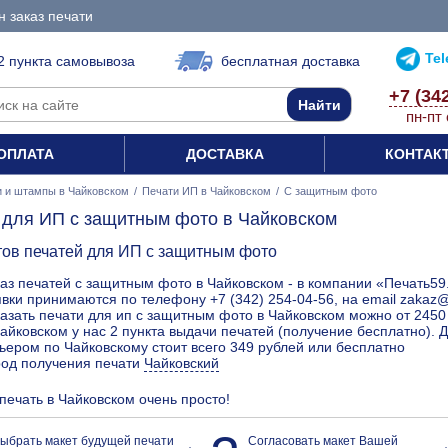
 заказ печати
Te
2 пункта самовывоза
бесплатная доставка
+7 (34
пн-пт 
ОПЛАТА
ДОСТАВКА
КОНТАК
и и штампы в Чайковском
/
Печати ИП в Чайковском
/
С защитным фото
 для ИП с защитным фото в Чайковском
тов печатей для ИП с защитным фото
аз печатей с защитным фото в Чайковском - в компании «Печать59.
вки принимаются по телефону +7 (342) 254-04-56, на email zakaz
азать печати для ип с защитным фото в Чайковском можно от 2450 
айковском у нас 2 пункта выдачи печатей (получение бесплатно).
ьером по Чайковскому стоит всего 349 рублей или бесплатно
род получения печати
Чайковский
 печать в Чайковском очень просто!
ыбрать макет будущей печати
Согласовать макет Вашей