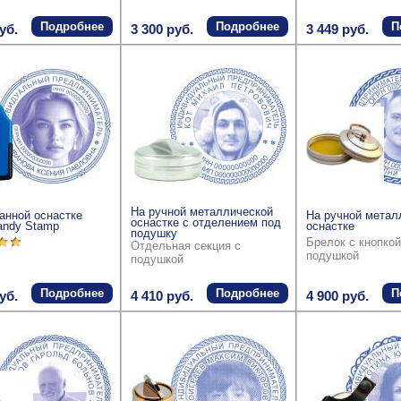
Подробнее
Подробнее
П
уб.
3 300 руб.
3 449 руб.
На ручной металлической
анной оснастке
На ручной метал
оснастке с отделением под
andy Stamp
оснастке
подушку
Брелок с кнопкой
Отдельная секция с
подушкой
подушкой
Подробнее
Подробнее
П
уб.
4 410 руб.
4 900 руб.