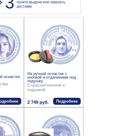
3
пункте выдачи или заказать
доставку
На ручной оснастке с
й оснастке
кнопкой и отделением под
подушку
а без
С красной кнопкой и
подушкой
одробнее
Подробнее
2 749 руб.