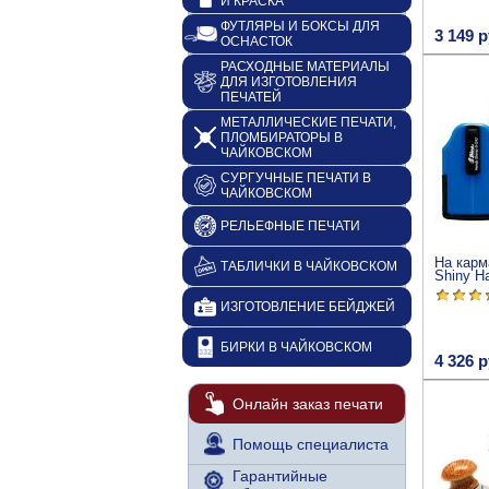
И КРАСКА
ФУТЛЯРЫ И БОКСЫ ДЛЯ
3 149 р
ОСНАСТОК
РАСХОДНЫЕ МАТЕРИАЛЫ
ДЛЯ ИЗГОТОВЛЕНИЯ
ПЕЧАТЕЙ
МЕТАЛЛИЧЕСКИЕ ПЕЧАТИ,
ПЛОМБИРАТОРЫ В
ЧАЙКОВСКОМ
СУРГУЧНЫЕ ПЕЧАТИ В
ЧАЙКОВСКОМ
РЕЛЬЕФНЫЕ ПЕЧАТИ
На карм
ТАБЛИЧКИ В ЧАЙКОВСКОМ
Shiny H
ИЗГОТОВЛЕНИЕ БЕЙДЖЕЙ
БИРКИ В ЧАЙКОВСКОМ
4 326 р
Онлайн заказ печати
Помощь специалиста
Гарантийные