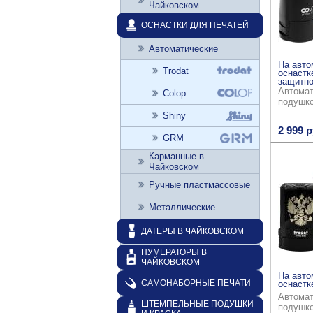
Чайковском
ОСНАСТКИ ДЛЯ ПЕЧАТЕЙ
Автоматические
На авто
Trodat
оснастк
защитно
Автомат
Colop
подушк
Shiny
2 999 р
GRM
Карманные в
Чайковском
Ручные пластмассовые
Металлические
ДАТЕРЫ В ЧАЙКОВСКОМ
НУМЕРАТОРЫ В
ЧАЙКОВСКОМ
На авто
САМОНАБОРНЫЕ ПЕЧАТИ
оснастке
Автомат
ШТЕМПЕЛЬНЫЕ ПОДУШКИ
подушк