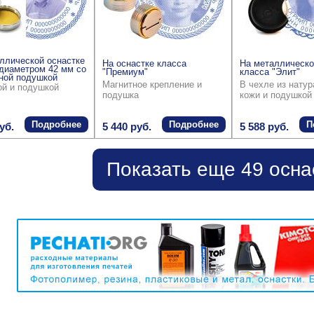
ллической оснастке
На оснастке класса
На металлическо
диаметром 42 мм со
"Премиум"
класса "Элит"
ной подушкой
Магнитное крепление и
В чехле из нату
ой и подушкой
подушка
кожи и подушкой
Подробнее
Подробнее
П
уб.
5 440 руб.
5 588 руб.
Показать еще 49 осна