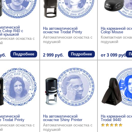
матической
На автоматической
На карманной ос
е Colop R40 с
оснастке Trodat Printy
Colop Mouse
й крышкой
Автоматическая оснастка с
Компактная осна
ическая оснастка с
подушкой
подушкой
ой
Подробнее
Подробнее
П
уб.
2 999 руб.
от 3 099 руб.
матической
На автоматической
На карманной ос
 Trodat Printy
оснастке Shiny Printer
Trodat 9440
ическая оснастка с
Автоматическая оснастка с
ой
подушкой