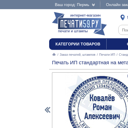
Ваш город: Пермь
Онлайн зак
интернет-магазин
печати и штампы
КАТЕГОРИИ ТОВАРОВ
/
Заказ печатей, штампов
/
Печати ИП
/
Станд
Печать ИП стандартная на мета