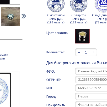
С логотипом
С защитой
С инд. ди
3 997 руб.
3 997 руб.
3 997 р
(193 макета)
(172 макета)
(78 маке
Цвет оснастки:
–
+
Количество:
печати
чати
Для быстрого изготовления Вы мо
ФИО:
ОГРНИП:
ИНН:
Город:
Прикрепить