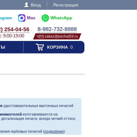
Вход
Регистрация
legram
Max
WhatsApp
8-982-732-8888
2) 254-04-56
с 9:00-19:00
zakaz@pechat59.ru
ТЫ
КОРЗИНА
0
ия
удостоверительных мастичных печатей
инимателей
изготавливаются на
детализация печати, всегда четкий оттиск,
ения гербовых печатей (
подробнее
)