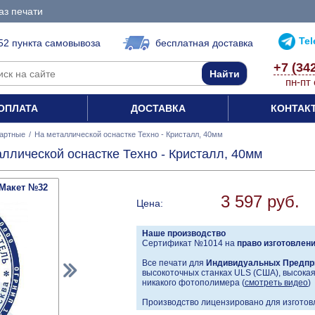
аз печати
Te
52 пункта самовывоза
бесплатная доставка
+7 (34
пн-пт 
ОПЛАТА
ДОСТАВКА
КОНТАК
артные
/
На металлической оснастке Техно - Кристалл, 40мм
ллической оснастке Техно - Кристалл, 40мм
Макет №32
3 597 руб.
Цена:
Наше производство
Сертификат №1014 на
право изготовлен
Все печати для
Индивидуальных Предпр
высокоточных станках ULS (США), высокая 
никакого фотополимера (
смотреть видео
)
Производство лицензировано для изготовл