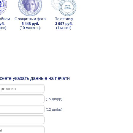
зайном
С защитным фото
По оттиску
уб.
5 448 руб.
3 997 руб.
тов)
(10 макетов)
(1 макет)
жете указать данные на печати
(15 цифр)
(12 цифр)