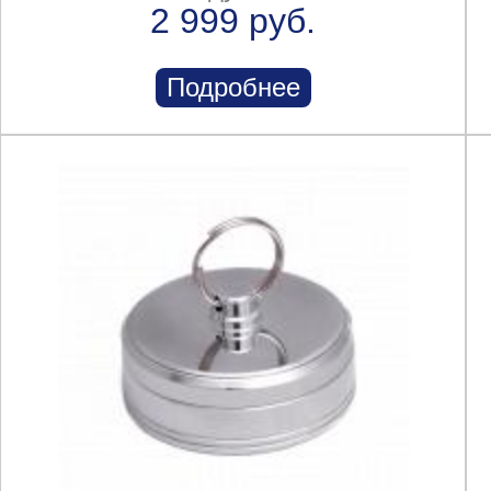
2 999 руб.
Подробнее