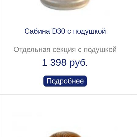
Сабина D30 с подушкой
Отдельная секция с подушкой
1 398 руб.
Подробнее