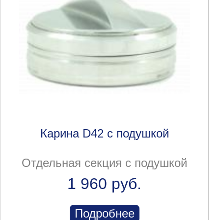
Карина D42 с подушкой
Отдельная секция с подушкой
1 960 руб.
Подробнее