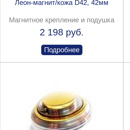
Леон-магнит/кожа D42, 42мм
Магнитное крепление и подушка
2 198 руб.
Подробнее