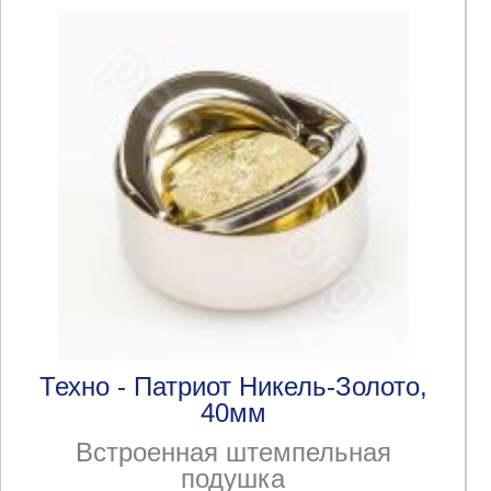
Техно - Патриот Никель-Золото,
40мм
Встроенная штемпельная
подушка