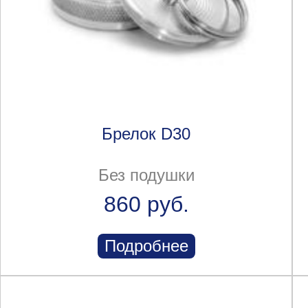
Брелок D30
Без подушки
860 руб.
Подробнее