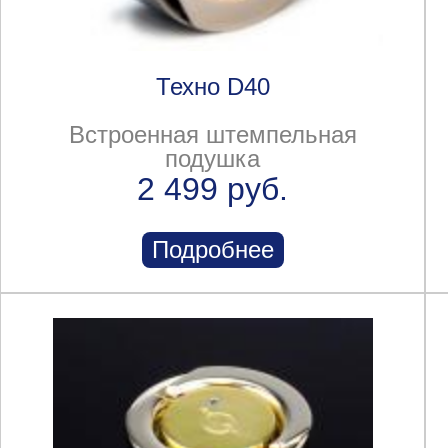
Техно D40
Встроенная штемпельная
подушка
2 499 руб.
Подробнее