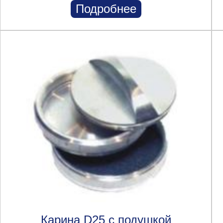
Подробнее
Карина D25 с подушкой