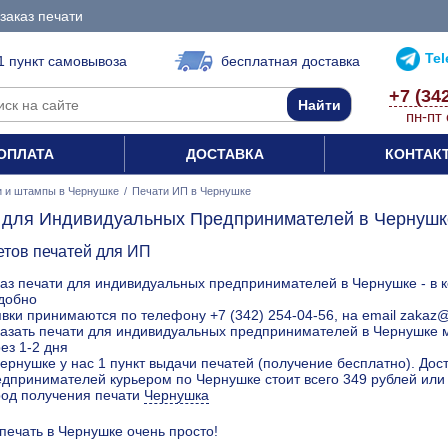
заказ печати
Te
1 пункт самовывоза
бесплатная доставка
+7 (34
пн-пт 
ОПЛАТА
ДОСТАВКА
КОНТАК
и и штампы в Чернушке
/
Печати ИП в Чернушке
 для Индивидуальных Предпринимателей в Чернушк
етов печатей для ИП
аз печати для индивидуальных предпринимателей в Чернушке - в 
удобно
вки принимаются по телефону +7 (342) 254-04-56, на email zakaz
азать печати для индивидуальных предпринимателей в Чернушке м
ез 1-2 дня
ернушке у нас 1 пункт выдачи печатей (получение бесплатно). До
дпринимателей курьером по Чернушке стоит всего 349 рублей или
род получения печати
Чернушка
 печать в Чернушке очень просто!