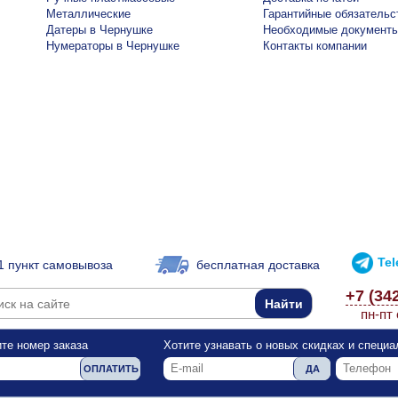
Металлические
Гарантийные обязательс
Датеры в Чернушке
Необходимые документ
Нумераторы в Чернушке
Контакты компании
Te
1 пункт самовывоза
бесплатная доставка
+7 (34
пн-пт 
те номер заказа
Хотите узнавать о новых скидках и специ