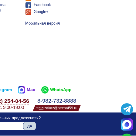
тва
Facebook
ы
Google+
Мобильная версия
legram
Max
WhatsApp
8-982-732-8888
2) 254-04-56
с 9:00-19:00
zakaz@pechat59.ru
альных предложениях?