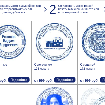
2
ыбрать макет будущей печати
Согласовать макет Вашей
ли отправить оттиск для
печати в личном кабинете или
оздания дубликата
по электронной почте
ртные
С логотипом
С защитой
ет
193 макета
172 макета
Подробнее
Подробнее
П
руб.
от 999 руб.
от 999 руб.