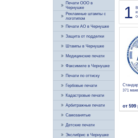
Печати ООО в
1
Чернушке
В
и
Рекламные штампы с
с
логотипом
Печати АО в Чернушке
Защита от подделки
Штампы в Чернушке
Медицинские печати
Факсимиле в Чернушке
Печати по оттиску
Станда
Гербовые печати
371 мак
Кадастровые печати
Арбитражные печати
от 599 
Самозанятые
Детские печати
Экслибрис в Чернушке