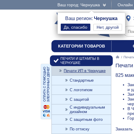
Ваш город: Чернушка
Онлайн 
интернет-магазин
Ваш регион:
Чернушка
Нет, другой
печати и штампы
КАТЕГОРИИ ТОВАРОВ
/
Печат
ПЕЧАТИ И ШТАМПЫ В
ЧЕРНУШКЕ
Печати
Печати ИП в Чернушке
825 мак
Стандартные
Зак
и 
С логотипом
Зая
Зак
С защитой
чер
С индивидуальным
В Ч
дизайном
пре
Го
С защитным фото
Заказать
По оттиску