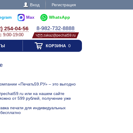
Вход
Регистрация
legram
Max
WhatsApp
8-982-732-8888
2) 254-04-56
с 9:00-19:00
zakaz@pechat59.ru
ТЫ
КОРЗИНА
0
е
компании «Печать59.РУ» – это выгодно
@pechat59.ru или на нашем сайте
ожно от 599 рублей, получение уже
ставка печати для индивидуальных
 бесплатно