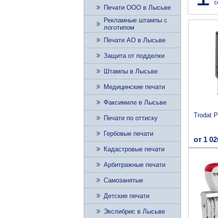
с
Печати ООО в Лысьве
Рекламные штампы с
логотипом
Печати АО в Лысьве
Защита от подделки
Штампы в Лысьве
Медицинские печати
Факсимиле в Лысьве
Trodat P
Печати по оттиску
Гербовые печати
от 1 02
Кадастровые печати
Арбитражные печати
Самозанятые
Детские печати
Экслибрис в Лысьве