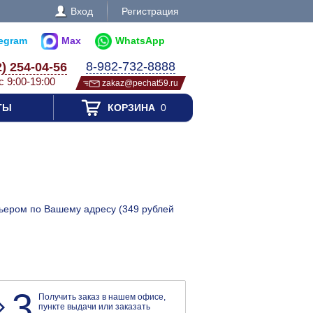
Вход
Регистрация
legram
Max
WhatsApp
8-982-732-8888
2) 254-04-56
с 9:00-19:00
zakaz@pechat59.ru
ТЫ
КОРЗИНА
0
рьером по Вашему адресу (349 рублей
3
Получить заказ в нашем офисе,
пункте выдачи или заказать