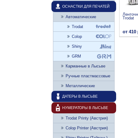
ОСНАСТКИ ДЛЯ ПЕЧАТЕЙ
Ленточ
Автоматические
Trodat
Trodat
от 410 
Colop
Shiny
GRM
Карманные в Лысьве
Ручные пластмассовые
Металлические
ДАТЕРЫ В ЛЫСЬВЕ
НУМЕРАТОРЫ В ЛЫСЬВЕ
Trodat Printy (Австрия)
Colop Printer (Австрия)
Shiny Printer (Тайвань)