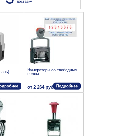
доставку
Нумераторы со свободным
йвань)
полем
одробнее
Подробнее
от 2 264 руб.