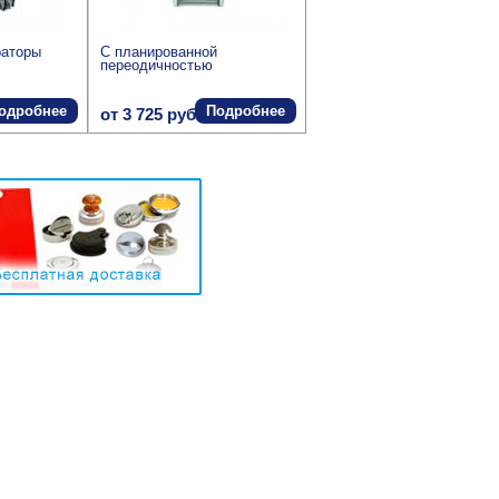
раторы
С планированной
переодичностью
одробнее
Подробнее
от 3 725 руб.