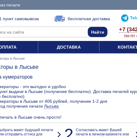
каз печати
Te
1 пункт самовывоза
бесплатная доставка
+7 (34
пн-пт 
ОПЛАТА
ДОСТАВКА
КОНТАК
аторы в Лысьве
торы в Лысьве
а нумераторов
ераторы - это выгодно и удобно
ункт выдачи в Лысьве (получение бесплатно). Доставка печатей ку
 бесплатно)
ераторы в Лысьве от 406 рублей, получение 1-2 дня
род получения печати
Лысьва
 печать в Лысьве очень просто!
2
ыбрать макет будущей печати
Согласовать макет Вашей
ли отправить оттиск для
печати в личном кабинете или