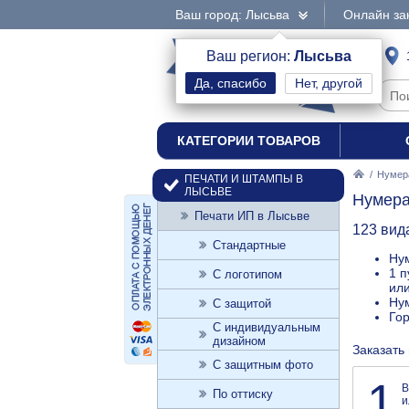
Ваш город: Лысьва
Онлайн за
интернет-магазин
Ваш регион:
Лысьва
Нет, другой
печати и штампы
КАТЕГОРИИ ТОВАРОВ
/
Нумер
ПЕЧАТИ И ШТАМПЫ В
ЛЫСЬВЕ
Нумера
Печати ИП в Лысьве
123 вид
Стандартные
Нум
1 п
С логотипом
или
Нум
С защитой
Го
С индивидуальным
дизайном
Заказать
С защитным фото
1
В
По оттиску
и