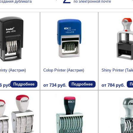
оздания дубликата
по электронной почте
rinty (Австрия)
Colop Printer (Австрия)
Shiny Printer (Та
Подробнее
Подробнее
П
6 руб.
от 734 руб.
от 784 руб.